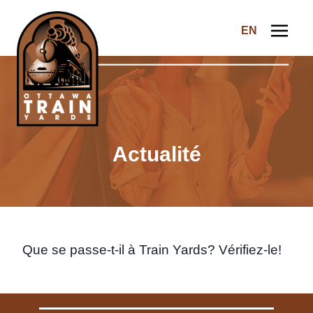
Skip to content
EN
Ottawa Train Yards
Actualité
Que se passe-t-il à Train Yards? Vérifiez-le!