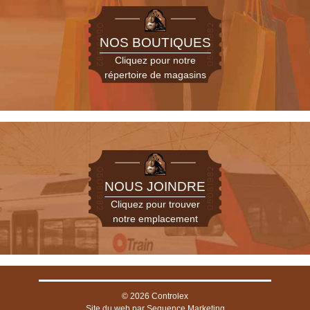
NOS BOUTIQUES
Cliquez pour notre
Espace de bureau
répertoire de magasins
Veuillez nous contacter pour
les demandes de location de
bureaux
NOUS JOINDRE
Cliquez pour trouver
notre emplacement
© 2026
Controlex
Le magasinage
Site du web par
Sequence Marketing